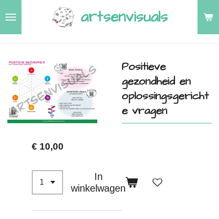
Ga
artsenvisuals
direct
naar
de
Positieve
hoofdinhoud
gezondheid en
oplossingsgericht
e vragen
€ 10,00
In
winkelwagen