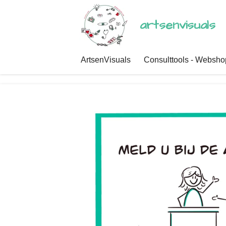
Ga
artsenvisuals
direct
naar
de
ArtsenVisuals
Consulttools - Websh
hoofdinhoud